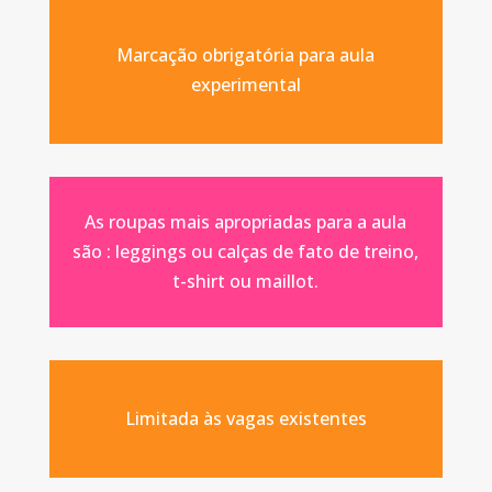
Marcação obrigatória para aula
experimental
As roupas mais apropriadas para a aula
são : leggings ou calças de fato de treino,
t-shirt ou maillot.
Limitada às vagas existentes