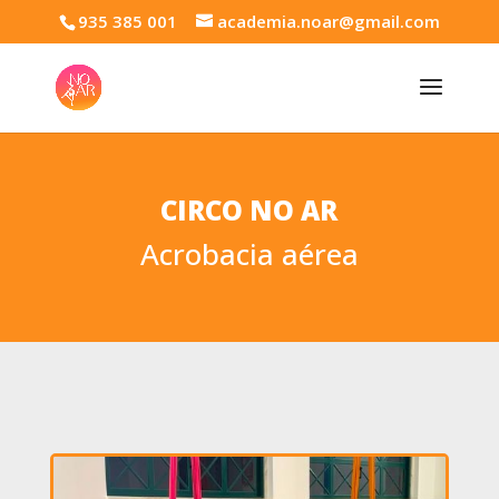
935 385 001
academia.noar@gmail.com
CIRCO NO AR
Acrobacia aérea