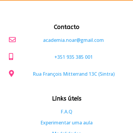
Contacto

academia.noar@gmail.com

+351 935 385 001

Rua François Mitterrand 13C (Sintra)
Links úteis
F.A.Q
Experimentar uma aula