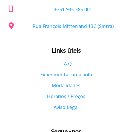

+351 935 385 001

Rua François Mitterrand 13C (Sintra)
Links úteis
F.A.Q
Experimentar uma aula
Modalidades
Horários / Preços
Aviso Legal
Segue-nos