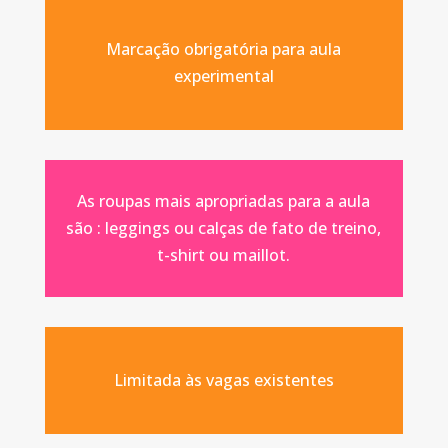
Marcação obrigatória para aula
experimental
As roupas mais apropriadas para a aula
são : leggings ou calças de fato de treino,
t-shirt ou maillot.
Limitada às vagas existentes