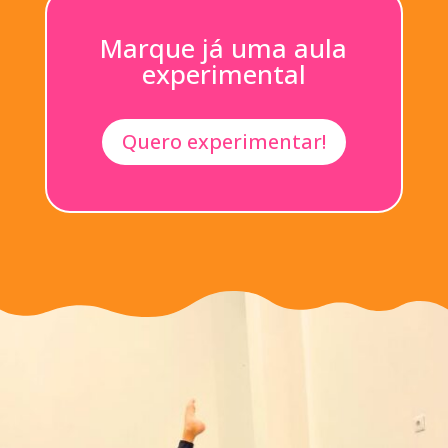
Marque já uma aula
experimental
Quero experimentar!