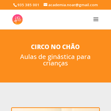
935 385 001
academia.noar@gmail.com
CIRCO NO CHÃO
Aulas de ginástica para
crianças